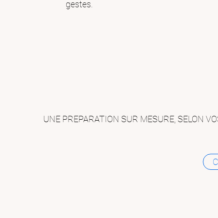
gestes.
UNE PREPARATION SUR MESURE, SELON VOS
C