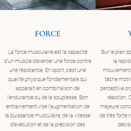
FORCE
La force musculaire est la capacité
Sur le plan sp
d'un muscle d'exercer une force contre
la rapid
une résistance. En sport, c'est une
mouvement s
qualité physique fondamentale qui
tâche motri
apparait en combinaison de
perceptive org
l'endurance ou de la souplesse. Son
réaction. 
entrainement vise l'augmentation de
majeure conce
la puissance musculaire, de la vitesse
de très forte 
d'exécution et de la précision des
décisi